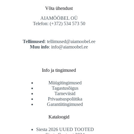
Võta ühendust
AIAMÖÖBEL OÜ
Telefon: (+372) 534 573 50
Tellimused
:
tellimused@aiamoobel.ee
Muu info
:
info@aiamoobel.ee
Info ja tingimused
Müügitingimused
Tagastusõigus
Tarneviisid
Privaatsuspoliitika
Garantiitingimused
Kataloogid
Siesta 2026 UUED TOOTED