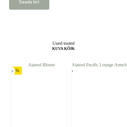
Saada kiri
Uued tooted
KUVA KÕIK
-52%