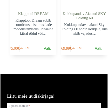
Klapptool DREAM
Kokkupandav Aialaud SKY
Folding 60
Klapptool Dream sobib
suurürituste istumisalade
Kokkupandav aialaud Sky
moodustamiseks. Ideaalne
Folding 60 sobib kõikjale, kus
kitsal rõdul või…
tekib vajadus…
This
This
Vali:
Vali:
75.00
€
169.99
€
sis. KM
sis. KM
product
product
has
has
multiple
multiple
variants.
variants.
The
The
options
options
may
may
be
be
chosen
chosen
on
on
the
the
Liitu meie uudiskirjaga!
product
product
page
page
E-posti aadress
*