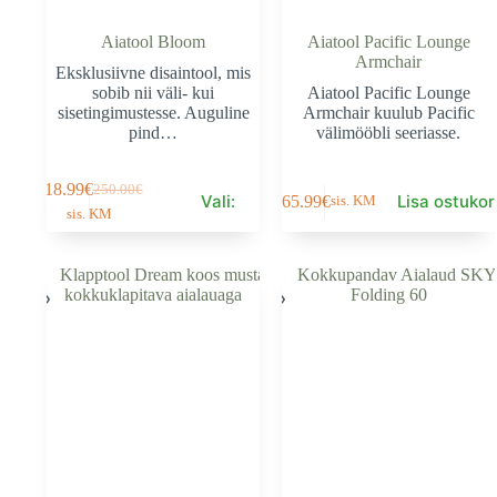
Aiatool Bloom
Aiatool Pacific Lounge
Armchair
Eksklusiivne disaintool, mis
sobib nii väli- kui
Aiatool Pacific Lounge
sisetingimustesse. Auguline
Armchair kuulub Pacific
pind…
välimööbli seeriasse.
This
118.99
€
250.00
€
Algne
Current
Vali:
Lisa ostukor
165.99
€
sis. KM
product
sis. KM
hind
price
has
oli:
is:
multiple
250.00€.
118.99€.
variants.
The
options
may
be
chosen
on
the
product
page