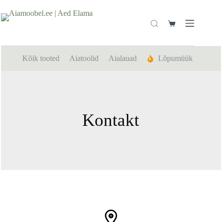
Skip
to
content
Shopping
cart
Kõik tooted
Aiatoolid
Aialauad
Lõpumüük
Kontakt