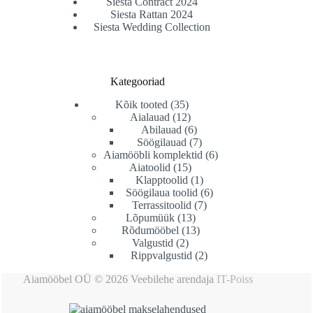
Siesta Contract 2024
Siesta Rattan 2024
Siesta Wedding Collection
Kategooriad
35
Kõik tooted
35
toodet
12
Aialauad
12
toodet
6
Abilauad
6
toodet
7
Söögilauad
7
toodet
6
Aiamööbli komplektid
6
15
toodet
Aiatoolid
15
toodet
1
Klapptoolid
1
toode
6
Söögilaua toolid
6
7
toodet
Terrassitoolid
7
13
toodet
Lõpumüük
13
toodet
13
Rõdumööbel
13
2
toodet
Valgustid
2
toodet
2
Rippvalgustid
2
toodet
Aiamööbel OÜ © 2026 Veebilehe arendaja
IT-Poiss