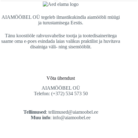
AIAMÖÖBEL OÜ
tegeleb ilmastikukindla aiamööbli müügi
ja turustamisega Eestis.
Tänu koostööle rahvusvahelise tootja ja tootedisaineritega
saame oma e-poes esindada laias valikus praktilist ja huvitava
disainiga väli- ning sisemööblit.
Võta ühendust
AIAMÖÖBEL OÜ
Telefon: (+372) 534 573 50
Tellimused
:
tellimused@aiamoobel.ee
Muu info
:
info@aiamoobel.ee