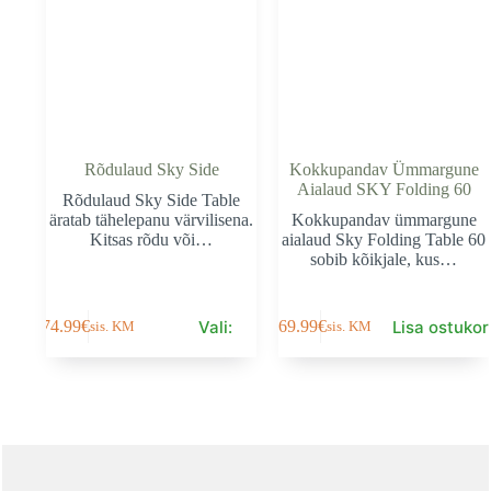
the
product
page
Rõdulaud Sky Side
Kokkupandav Ümmargune
Aialaud SKY Folding 60
Rõdulaud Sky Side Table
äratab tähelepanu värvilisena.
Kokkupandav ümmargune
Kitsas rõdu või…
aialaud Sky Folding Table 60
sobib kõikjale, kus…
This
Vali:
Lisa ostukor
74.99
€
169.99
€
sis. KM
sis. KM
product
has
multiple
variants.
The
options
may
be
chosen