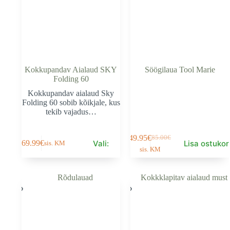
Kokkupandav Aialaud SKY
Söögilaua Tool Marie
Folding 60
Kokkupandav aialaud Sky
Folding 60 sobib kõikjale, kus
tekib vajadus…
This
49.95
€
85.00
€
Algne
Current
Vali:
Lisa ostukor
169.99
€
sis. KM
product
sis. KM
hind
price
has
oli:
is:
multiple
85.00€.
49.95€.
variants.
The
options
may
be
chosen
on