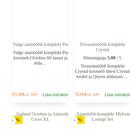
Valge aiamööbli komplekt Pia
Terrassimööbli komplekt
Crystal
Valge aiamööbli komplekt Pia
koosneb Octobus 60 lauast ja
Hinnanguga
5.00
/ 5
teda…
Terassimööbli komplekt
Crystal koosneb ühest Crystal
toolist ja Queen abilauast.…
Lisa ostukorvi
Lisa ostukor
165.00
€
270.00
€
sis. KM
sis. KM
-12%
-28%