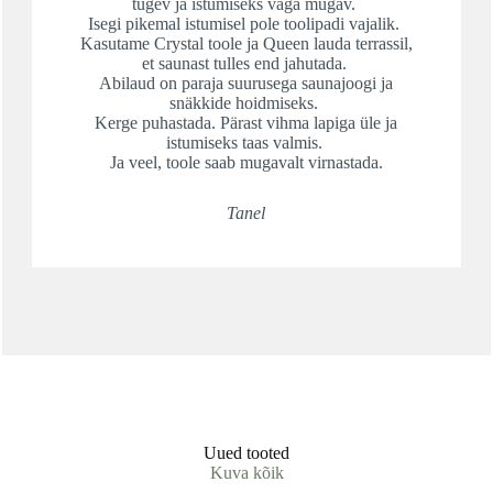
tugev ja istumiseks väga mugav.
Isegi pikemal istumisel pole toolipadi vajalik.
Kasutame Crystal toole ja Queen lauda terrassil,
et saunast tulles end jahutada.
Abilaud on paraja suurusega saunajoogi ja
snäkkide hoidmiseks.
Kerge puhastada. Pärast vihma lapiga üle ja
istumiseks taas valmis.
Ja veel, toole saab mugavalt virnastada.
Tanel
Uued tooted
Kuva kõik