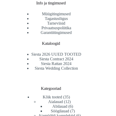
Info ja tingimused
Müügitingimused
Tagastusõigus
Tarneviisid
Privaatsuspoliitika
Garantiitingimused
Kataloogid
Siesta 2026 UUED TOOTED
Siesta Contract 2024
Siesta Rattan 2024
Siesta Wedding Collection
Kategooriad
35
Kõik tooted
35
toodet
12
Aialauad
12
toodet
6
Abilauad
6
toodet
7
Söögilauad
7
toodet
6
Aiamööbli komplektid
6