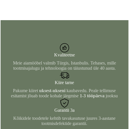
Kvaliteetne
Meie aiamööbel valmib Türgis, Istanbulis. Tehases, mille
tootmisajalugu ja tehnoloogia on täiustunud üle 40 aasta.
Kiire tarne
Pakume kiiret
uksest-ukseni
kaubavedu. Peale tellimuse
esitamist jõuab toode kohale järgmise
1-3 tööpäeva
jooksu
Garantii 3a
Kõikidele toodetele kehtib tavakasutuse juures 3-aastane
tootmisdefektide garantii.