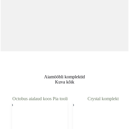
on
the
product
page
Aiamööbli komplektid
Kuva kõik