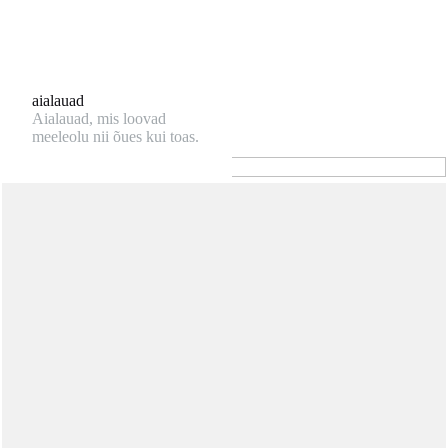
Aiamööbli komplektid
Too Lounge oma
aialauad
koduaeda.
Aialauad, mis loovad
meeleolu nii õues kui toas.