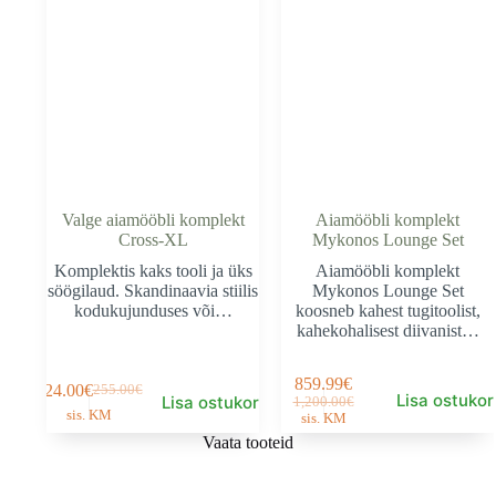
Valge aiamööbli komplekt
Aiamööbli komplekt
Cross-XL
Mykonos Lounge Set
Komplektis kaks tooli ja üks
Aiamööbli komplekt
söögilaud. Skandinaavia stiilis
Mykonos Lounge Set
kodukujunduses või…
koosneb kahest tugitoolist,
kahekohalisest diivanist…
859.99
€
224.00
€
255.00
€
Algne
Current
Lisa ostukor
Algne
Current
Lisa ostukorvi
1,200.00
€
sis. KM
hind
price
sis. KM
hind
price
oli:
is:
oli:
is:
Vaata tooteid
255.00€.
224.00€.
1,200.00€.
859.99€.