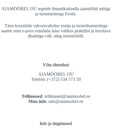
AIAMÖÖBEL OÜ
tegeleb ilmastikukindla aiamööbli müügi
ja turustamisega Eestis.
Tänu koostööle rahvusvahelise tootja ja tootedisaineritega
saame oma e-poes esindada laias valikus praktilist ja huvitava
disainiga väli- ning sisemööblit.
Võta ühendust
AIAMÖÖBEL OÜ
Telefon: (+372) 534 573 50
Tellimused
:
tellimused@aiamoobel.ee
Muu info
:
info@aiamoobel.ee
Info ja tingimused