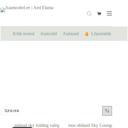
Skip
to
content
Shopping
cart
Kõik tooted
Aiatoolid
Aialauad
Lõpumüük
Aialauad
FILTER