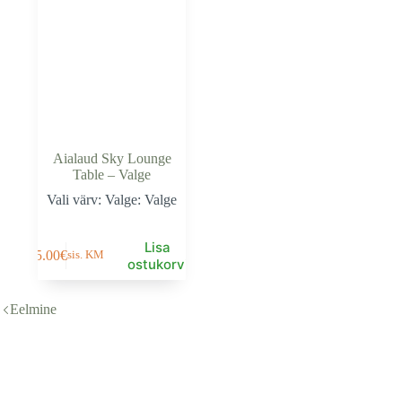
Aialaud Sky Lounge
Table – Valge
Vali värv: Valge: Valge
Lisa
95.00
€
sis. KM
ostukorvi
Eelmine