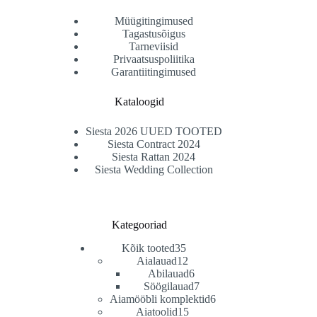
Müügitingimused
Tagastusõigus
Tarneviisid
Privaatsuspoliitika
Garantiitingimused
Kataloogid
Siesta 2026 UUED TOOTED
Siesta Contract 2024
Siesta Rattan 2024
Siesta Wedding Collection
Kategooriad
35
Kõik tooted
35
toodet
12
Aialauad
12
toodet
6
Abilauad
6
toodet
7
Söögilauad
7
toodet
6
Aiamööbli komplektid
6
15
toodet
Aiatoolid
15