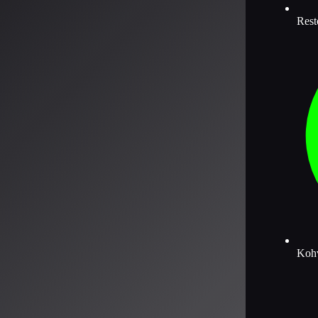
Rest
Kohv