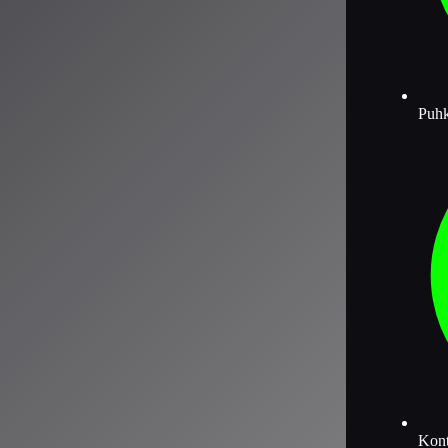
Puh
Kont