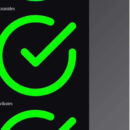
oranides
ikutes