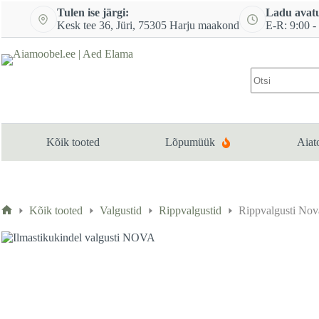
Skip
Tulen ise järgi:
Ladu avat
to
Kesk tee 36, Jüri, 75305 Harju maakond
E-R: 9:00 -
content
No
results
Kõik tooted
Lõpumüük
Aiat
Kõik tooted
Valgustid
Rippvalgustid
Rippvalgusti Nov
Home