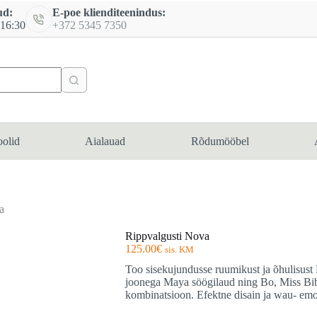
ud:
E-poe klienditeenindus:
 16:30
+372 5345 7350
oolid
Aialauad
Rõdumööbel
a
Rippvalgusti Nova
125.00
€
sis. KM
Too sisekujundusse ruumikust ja õhulisust 
joonega Maya söögilaud ning Bo, Miss Bib
kombinatsioon. Efektne disain ja wau- emo