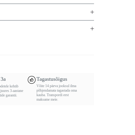
 3a
Tagastusõigus
Võite 14 päeva jooksul ilma
detele kehtib
põhjendamata tagastada oma
 juures 3-aastane
kauba. Transpordi eest
ide garantii.
maksame meie.