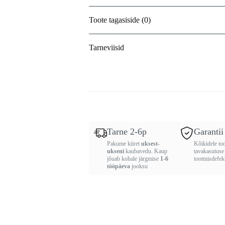
Toote tagasiside (0)
Tarneviisid
Tarne 2-6p
Garantii
Pakume kiiret
uksest-
Kõikidele too
ukseni
kaubavedu. Kaup
tavakasutuse
jõuab kohale järgmise
1-6
tootmisdefekt
tööpäeva
jooksu