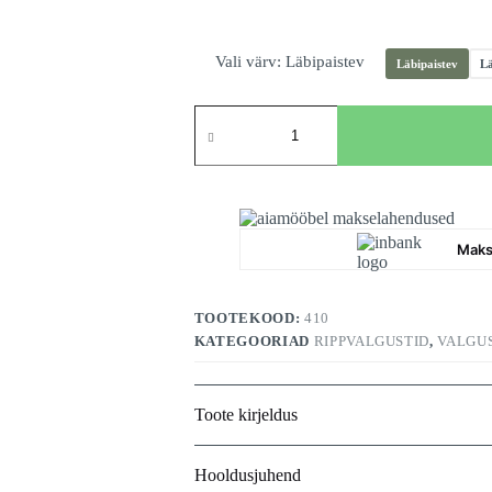
Vali värv
: Läbipaistev
Läbipaistev
Lä
Rippvalgusti
Nova
kogus
Maks
TOOTEKOOD:
410
KATEGOORIAD
RIPPVALGUSTID
,
VALGU
Toote kirjeldus
Hooldusjuhend