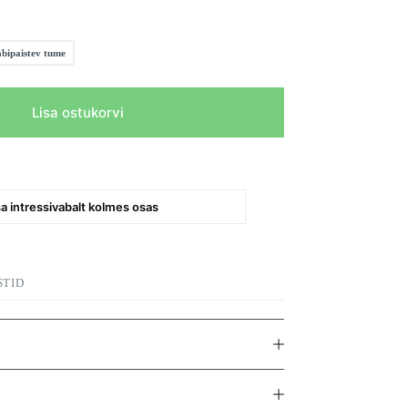
bipaistev tume
Lisa ostukorvi
a intressivabalt kolmes osas
STID