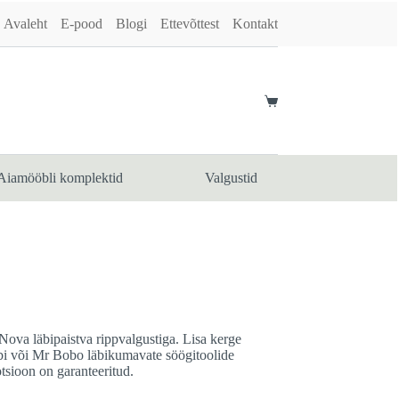
Avaleht
E-pood
Blogi
Ettevõttest
Kontakt
Shopping
cart
Aiamööbli komplektid
Valgustid
Nova läbipaistva rippvalgustiga. Lisa kerge
i või Mr Bobo läbikumavate söögitoolide
tsioon on garanteeritud.